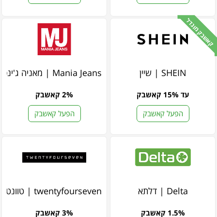
קאשבק מוגדל
SHEIN | שיין
Mania Jeans | מאניה ג'ינס
עד 15% קאשבק
2% קאשבק
הפעל קאשבק
הפעל קאשבק
Delta | דלתא
twentyfourseven | טוונטי פור סבן
1.5% קאשבק
3% קאשבק