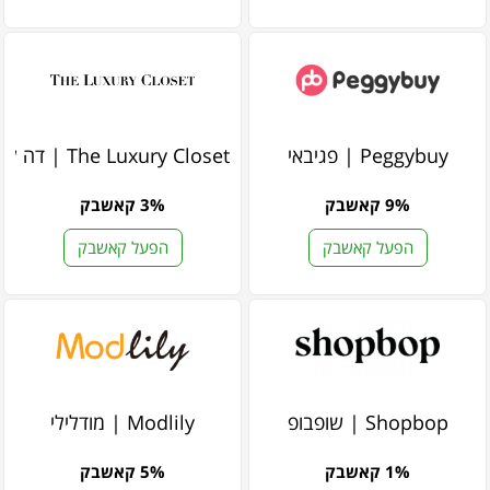
Peggybuy | פגיבאי
The Luxury Closet | דה לקצ'ורי קלוסט
9% קאשבק
3% קאשבק
הפעל קאשבק
הפעל קאשבק
Shopbop | שופבופ
Modlily | מודלילי
1% קאשבק
5% קאשבק