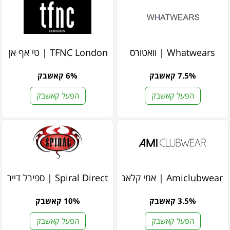
Whatwears | וואטורס
TFNC London | טי אף אן סי לונדון
7.5% קאשבק
6% קאשבק
הפעל קאשבק
הפעל קאשבק
Amiclubwear | אמי קלאבוור
Spiral Direct | ספירל דיירקט
3.5% קאשבק
10% קאשבק
הפעל קאשבק
הפעל קאשבק