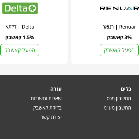
Renuar | רנואר
Delta | דלתא
3% קאשבק
1.5% קאשבק
הפעל קאשבק
הפעל קאשבק
כלים
עזרה
מחשבון מכס
שאלות ותשובות
מחשבון מע“מ
בדיקת קאשבק
יצירת קשר