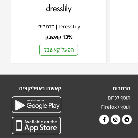
DressLily | דרס לילי
13% קאשבק
הפעל קאשבק
הרחבות
קאשדו באפליקציה
תוסף לכרום
תוסף לFirefox