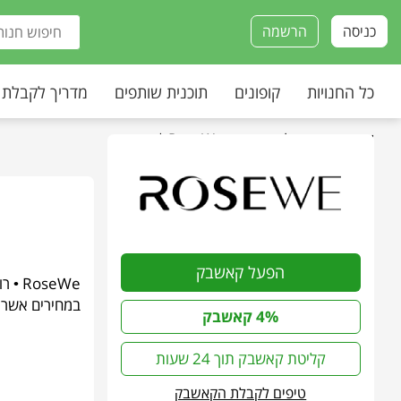
כניסה
הרשמה
כל החנויות
קופונים
תוכנית שותפים
מדריך לקבלת
עמוד הבית
»
כל החנויות
»
RoseWe | רוסווי
הפעל קאשבק
במחירים אשר מ
4% קאשבק
קליטת קאשבק תוך 24 שעות
טיפים לקבלת הקאשבק