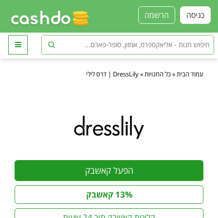
כניסה
הרשמה
עמוד הבית
»
כל החנויות
»
DressLily | דרס לילי
הפעל קאשבק
13% קאשבק
קליטת קאשבק תוך 24 שעות