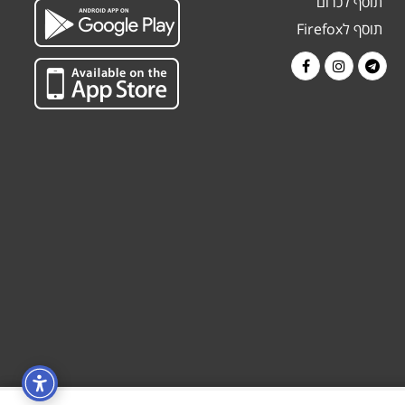
תוסף לכרום
תוסף לFirefox