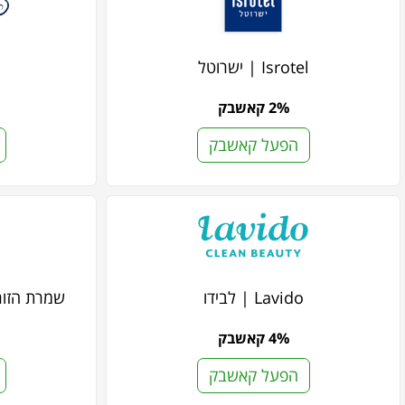
Isrotel | ישרוטל
2% קאשבק
הפעל קאשבק
Lavido | לבידו
שמרת הזורע | azorea
4% קאשבק
הפעל קאשבק