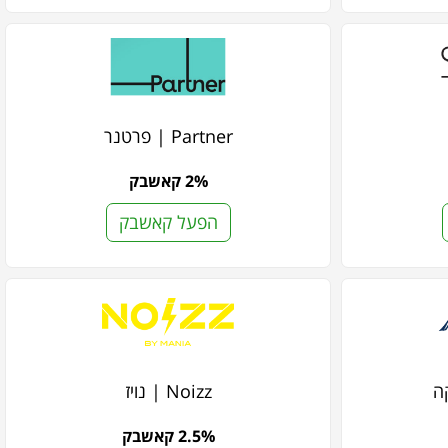
Partner | פרטנר
2% קאשבק
הפעל קאשבק
Noizz | נויז
2.5% קאשבק