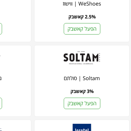
WeShoes | ווישוז
2.5% קאשבק
הפעל קאשבק
Soltam | סולתם
גו
3% קאשבק
הפעל קאשבק