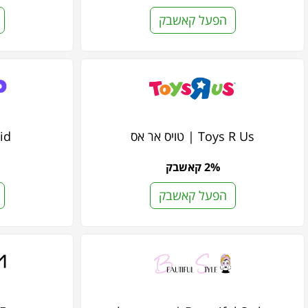
הפעל קאשבק
Toys R Us | טויס אר אס
akid
2% קאשבק
הפעל קאשבק