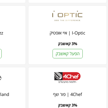
I-Optic | איי אופטיק
Zzz
3% קאשבק
הפעל קאשבק
4Chef | פור שף
imberland
3% קאשבק