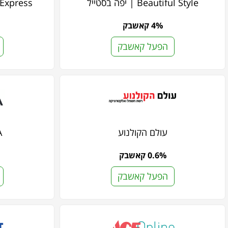
Beautiful Style | יפה בסטייל
Platin Express |
4% קאשבק
הפעל קאשבק
עולם הקולנוע
A
0.6% קאשבק
הפעל קאשבק