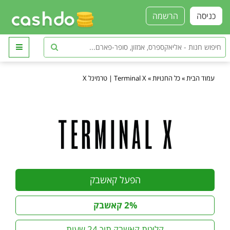
כניסה
הרשמה
עמוד הבית
»
כל החנויות
»
Terminal X | טרמינל X
הפעל קאשבק
2% קאשבק
קליטת קאשבק תוך 24 שעות