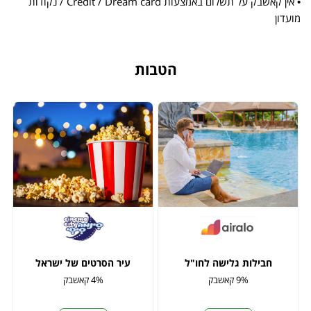
• אין קאשבק על תשלום באמצעות Credit / Dream card / נקודות
מועדון
הטבות
חבילות גלישה לחו"ל
עיר הסרטים של ישראל
9% קאשבק
4% קאשבק