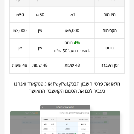
מינימום
1
₪
50
₪
50
₪
מקסימום
₪5,000
אין
₪3,000
4%
בונוס
בונוס
אין
אין
למושכים מעל 50 ש"ח
זמן העברה
48 שעות
48 שעות
48 שעות
מלאו את פרטי חשבון הבנק,PayPal או גיפטקארד ואנחנו
נעביר לכם את הסכום הקאשבק המאושר