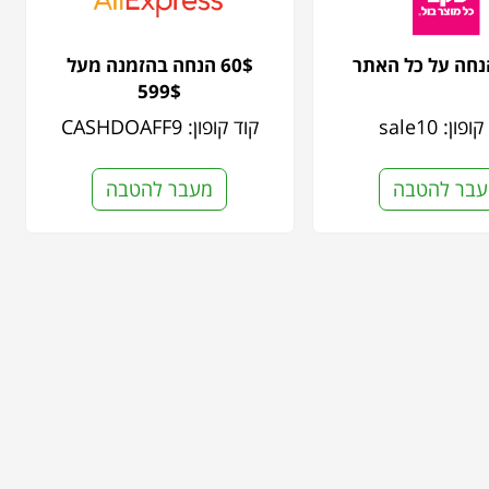
60$ הנחה בהזמנה מעל
599$
פון: sale10
קוד קופון: CASHDOAFF9
בר להטבה
מעבר להטבה