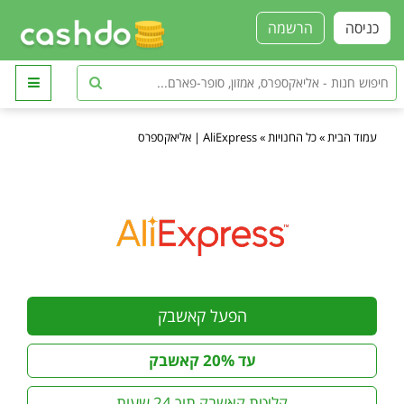
כניסה
הרשמה
עמוד הבית
»
כל החנויות
»
AliExpress | אליאקספרס
הפעל קאשבק
עד 20% קאשבק
קליטת קאשבק תוך 24 שעות