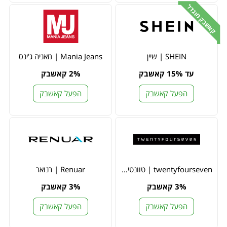
קאשבק מוגדל
SHEIN | שיין
Mania Jeans | מאניה ג'ינס
עד 15% קאשבק
2% קאשבק
הפעל קאשבק
הפעל קאשבק
twentyfourseven | טוונטי פור סבן
Renuar | רנואר
3% קאשבק
3% קאשבק
הפעל קאשבק
הפעל קאשבק