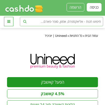
כניסה
הרשמה
עמוד הבית
»
כל החנויות
»
Unineed | יוניניד
הפעל קאשבק
4.5% קאשבק
קליטת קאשבק תוך 24 שעות