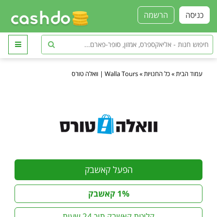
כניסה
הרשמה
עמוד הבית
»
כל החנויות
»
Walla Tours | וואלה טורס
הפעל קאשבק
1% קאשבק
קליטת קאשבק תוך 24 שעות