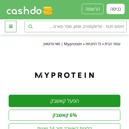
כניסה
הרשמה
עמוד הבית
»
כל החנויות
»
Myprotein | מאי פרוטאין
הפעל קאשבק
6% קאשבק
קליטת קאשבק תוך 24 שעות