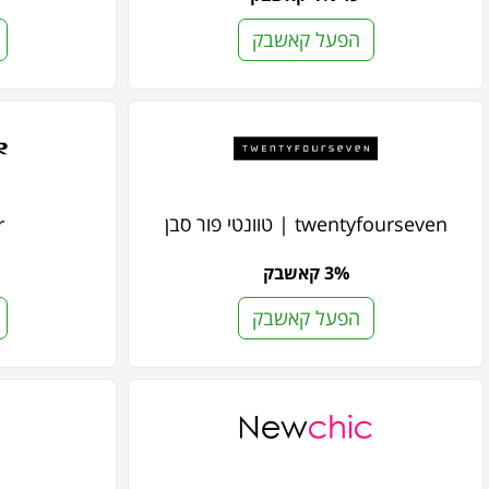
הפעל קאשבק
twentyfourseven | טוונטי פור סבן
r
3% קאשבק
הפעל קאשבק