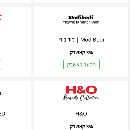
ModiBodi | מודיבודי
3% קאשבק
הפעל קאשבק
H&O
RVED
3% קאשבק