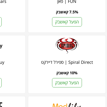
FUN | פאן
twears
7.5% קאשבק
הפעל קאשבק
Spiral Direct | ספירל דיירקט
ybuy
10% קאשבק
הפעל קאשבק