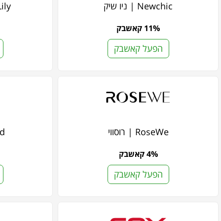
Newchic | ניו שיק
ssLily
11% קאשבק
הפעל קאשבק
RoseWe | רוסווי
eed
4% קאשבק
הפעל קאשבק