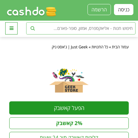
כניסה
הרשמה
עמוד הבית
»
כל החנויות
»
Just Geek | ג'אסט גיק
הפעל קאשבק
2% קאשבק
קליטת קאשבק תוך 24 שעות