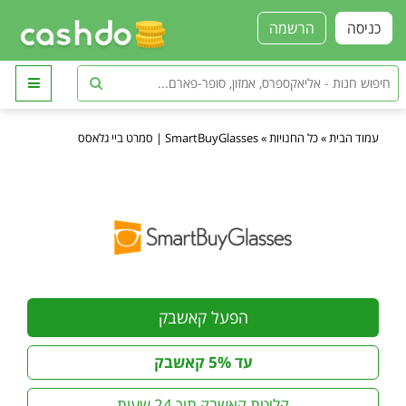
כניסה
הרשמה
עמוד הבית
»
כל החנויות
»
SmartBuyGlasses | סמרט ביי גלאסס
הפעל קאשבק
עד 5% קאשבק
קליטת קאשבק תוך 24 שעות