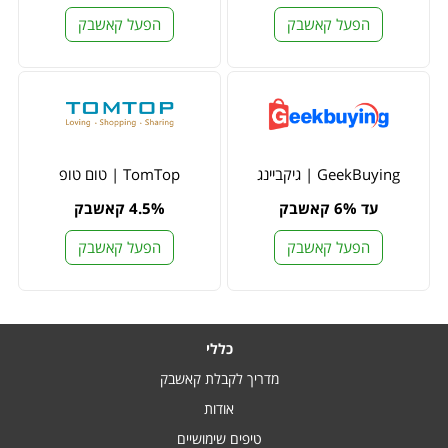
הפעל קאשבק
הפעל קאשבק
GeekBuying | גיקביינג
TomTop | טום טופ
עד 6% קאשבק
4.5% קאשבק
הפעל קאשבק
הפעל קאשבק
כללי
מדריך לקבלת קאשבק
אודות
טיפים שימושיים