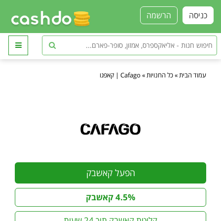
כניסה
הרשמה
עמוד הבית
»
כל החנויות
»
Cafago | קאפגו
הפעל קאשבק
4.5% קאשבק
קליטת קאשבק תוך 24 שעות