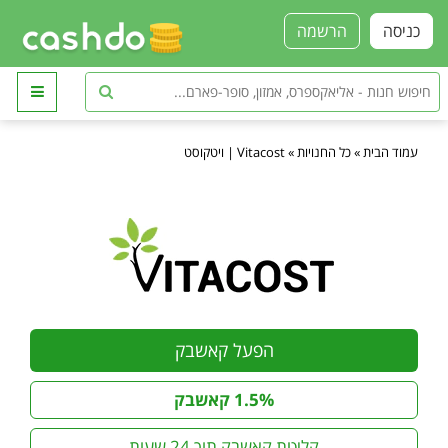
כניסה
הרשמה
עמוד הבית
»
כל החנויות
»
Vitacost | ויטקוסט
הפעל קאשבק
1.5% קאשבק
קליטת קאשבק תוך 24 שעות