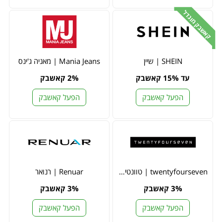
קאשבק מוגדל
SHEIN | שיין
Mania Jeans | מאניה ג'ינס
עד 15% קאשבק
2% קאשבק
הפעל קאשבק
הפעל קאשבק
twentyfourseven | טוונטי פור סבן
Renuar | רנואר
3% קאשבק
3% קאשבק
הפעל קאשבק
הפעל קאשבק