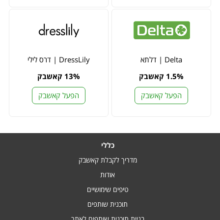
Delta | דלתא
DressLily | דרס לילי
1.5% קאשבק
13% קאשבק
הפעל קאשבק
הפעל קאשבק
כללי
מדריך לקבלת קאשבק
אודות
טיפים שימושיים
תוכנית שותפים
בניית תוכנית שותפים לאתר