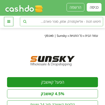
כניסה
הרשמה
עמוד הבית
»
כל החנויות
»
Sunsky | סאנסקי
הפעל קאשבק
4.5% קאשבק
קליטת קאשבק תוך 24 שעות