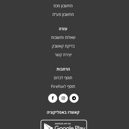
מחשבון מכס
מחשבון מע“מ
עזרה
שאלות ותשובות
בדיקת קאשבק
יצירת קשר
הרחבות
תוסף לכרום
תוסף לFirefox
קאשדו באפליקציה