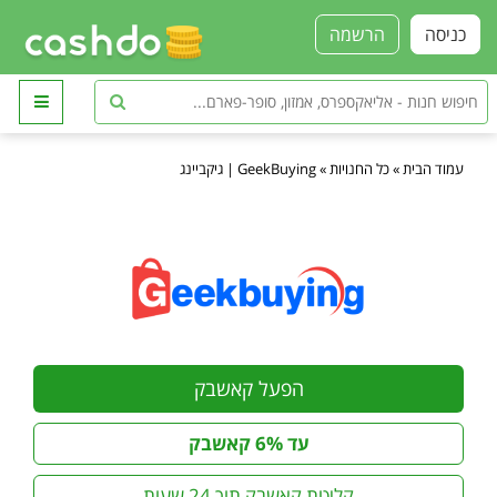
כניסה
הרשמה
עמוד הבית
»
כל החנויות
»
GeekBuying | גיקביינג
הפעל קאשבק
עד 6% קאשבק
קליטת קאשבק תוך 24 שעות